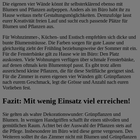
Die eigenen vier Wände könnt ihr selbsterklärend ebenso mit
Blumen und Pflanzen aufpeppen. Anders als im Büro habt ihr zu
Hause weitaus mehr Gestaltungsmöglichkeiten. Demzufolge lasst
eurer Kreativität freien Lauf und sucht euch passende Plätze für
Blumen und Pflanzen aus.
Für Wohnzimmer-, Küchen- und Esstisch empfehlen sich dicke und
bunte Blumensträusse. Die Farben sorgen für gute Laune und
gleichzeitig zieht der Frühling beziehungsweise der Sommer mit ein.
Für die Fensterbänke gilt zu Hause wie im Büro: Den Platz
auskosten. Viele Wohnungen verfügen über schmale Fensterbänke,
auf denen oftmals kein Blumentopf passt. Es gibt trotz allem
ausreichend kleine Pflanzen, die für diese Stellfläche geeignet sind.
Für die Zimmer in euren eigenen vier Wänden gilt: Grünpflanzen
nach eurem Geschmack, legt die Grösse und Anzahl nach euren
Vorlieben fest.
Fazit: Mit wenig Einsatz viel erreichen!
Sie gelten als wahre Dekorationswunder: Grünpflanzen und
Blumen. In wenigen Handgriffen schafft ihr einen stilvollen und
gemütlichen Raum. Achtet bei der Auswahl der Pflanzen stets auf
die Pflege. Insbesondere im Büro wird diese gerne vergessen. Des
Weiteren solltet ihr das Zimmer nicht mit Blumen und Grünpflanzen