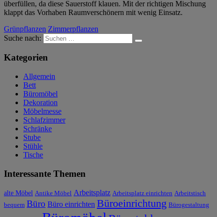
überfüllen, da diese Sauerstoff klauen. Mit der richtigen Mischung
klappt das Vorhaben Raumverschönern mit wenig Einsatz.
Grünpflanzen
Zimmerpflanzen
Suche nach:
Kategorien
Allgemein
Bett
Büromöbel
Dekoration
Möbelmesse
Schlafzimmer
Schränke
Stube
Stühle
Tische
Interessante Themen
Arbeitsplatz
alte Möbel
Antike Möbel
Arbeitsplatz einrichten
Arbeitstisch
Büroeinrichtung
Büro
Büro einrichten
bequem
Bürogestaltung