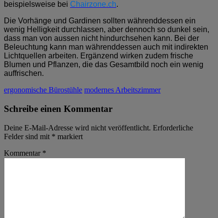
beispielsweise bei
Chairzone.ch
.
Die Vorhänge und Gardinen sollten währenddessen ein
wenig Helligkeit durchlassen, aber dennoch so dunkel sein,
dass man von aussen nicht hindurchsehen kann. Bei der
Beleuchtung kann man währenddessen auch mit indirekten
Lichtquellen arbeiten. Ergänzend wirken zudem frische
Blumen und Pflanzen, die das Gesamtbild noch ein wenig
auffrischen.
ergonomische Bürostühle
modernes Arbeitszimmer
Schreibe einen Kommentar
Deine E-Mail-Adresse wird nicht veröffentlicht.
Erforderliche
Felder sind mit
*
markiert
Kommentar
*