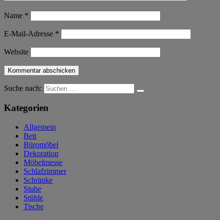
Name
*
E-Mail-Adresse
*
Website
Suche nach:
Kategorien
Allgemein
Bett
Büromöbel
Dekoration
Möbelmesse
Schlafzimmer
Schränke
Stube
Stühle
Tische