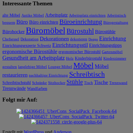
Interessante Themen
Arbeitsplatz
alte Möbel
Antike Möbel
Arbeitsplatz einrichten
Arbeitstisch
Büroeinrichtung
Büro
Büro einrichten
bequem
Bürogestaltung
Büromöbel
Bürostuhl
Bürohocker
Bürostühle
Einrichtung
Dekorationen
Chefsessel
Dekoration
dekorieren
Design
Einrichtungsstil
Einrichtungstipps
Einrichtungsexperte Schweiz
ergonomische Bürostühle
ergonomischer Bürostuhl
Gartenmöbel
Gesundheit am Arbeitsplatz
Kinderbürostuhl
Holz
Kinderzimmer
Möbel
Möbel
gestalten
langlebige Möbel
Lounge Möbel
Schreibtisch
restaurieren
nachhaltige Einrichtung
Stühle
Tische
Schreibtischstuhl
Schränke
Sitzhocker
Tisch
Trennwand
Trennwände
Wandfarben
Folgt mir Auf:
Erstellt mit
WordPress
und
Anderson
.