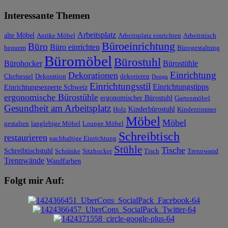
Interessante Themen
Arbeitsplatz
alte Möbel
Antike Möbel
Arbeitsplatz einrichten
Arbeitstisch
Büroeinrichtung
Büro
Büro einrichten
bequem
Bürogestaltung
Büromöbel
Bürostuhl
Bürohocker
Bürostühle
Einrichtung
Dekorationen
Chefsessel
Dekoration
dekorieren
Design
Einrichtungsstil
Einrichtungstipps
Einrichtungsexperte Schweiz
ergonomische Bürostühle
ergonomischer Bürostuhl
Gartenmöbel
Gesundheit am Arbeitsplatz
Kinderbürostuhl
Holz
Kinderzimmer
Möbel
Möbel
gestalten
langlebige Möbel
Lounge Möbel
Schreibtisch
restaurieren
nachhaltige Einrichtung
Stühle
Tische
Schreibtischstuhl
Schränke
Sitzhocker
Tisch
Trennwand
Trennwände
Wandfarben
Folgt mir Auf: