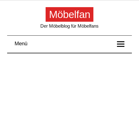
Skip
to
Möbelfan
content
Der Möbelblog für Möbelfans
Menü