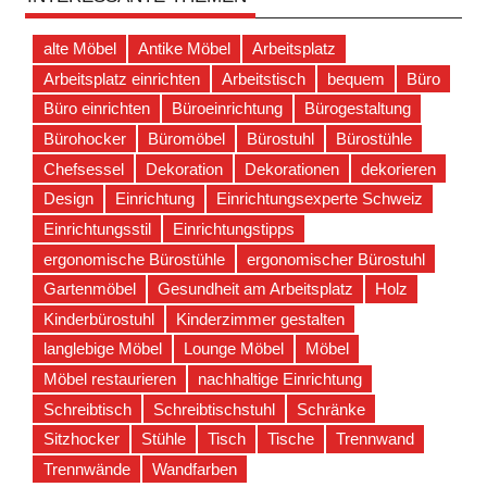
alte Möbel
Antike Möbel
Arbeitsplatz
Arbeitsplatz einrichten
Arbeitstisch
bequem
Büro
Büro einrichten
Büroeinrichtung
Bürogestaltung
Bürohocker
Büromöbel
Bürostuhl
Bürostühle
Chefsessel
Dekoration
Dekorationen
dekorieren
Design
Einrichtung
Einrichtungsexperte Schweiz
Einrichtungsstil
Einrichtungstipps
ergonomische Bürostühle
ergonomischer Bürostuhl
Gartenmöbel
Gesundheit am Arbeitsplatz
Holz
Kinderbürostuhl
Kinderzimmer gestalten
langlebige Möbel
Lounge Möbel
Möbel
Möbel restaurieren
nachhaltige Einrichtung
Schreibtisch
Schreibtischstuhl
Schränke
Sitzhocker
Stühle
Tisch
Tische
Trennwand
Trennwände
Wandfarben