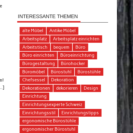
se
INTERESSANTE THEMEN
alte Möbel
Antike Möbel
Arbeitsplatz
Arbeitsplatz einrichten
Arbeitstisch
bequem
Büro
Büro einrichten
Büroeinrichtung
Bürogestaltung
Bürohocker
Büromöbel
Bürostuhl
Bürostühle
Chefsessel
Dekoration
m!
…]
Dekorationen
dekorieren
Design
Einrichtung
Einrichtungsexperte Schweiz
Einrichtungsstil
Einrichtungstipps
ergonomische Bürostühle
ergonomischer Bürostuhl