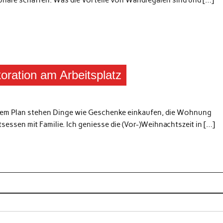
häre schaffen. Was die Vorteile von Wandregalen sind und […]
oration am Arbeitsplatz
 dem Plan stehen Dinge wie Geschenke einkaufen, die Wohnung
essen mit Familie. Ich geniesse die (Vor-)Weihnachtszeit in […]