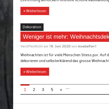
Einrichtung auflockern und eine schöne Raumatmosp
» Weiterlesen
Dekoration
Weniger ist mehr: Weihnachtsdek
Veröffentlicht am
16. Juni 2020
von
moebelfan1
Weihnachten ist für viele Menschen Stress pur. Auf
dekorieren und selbsterklärend das grosse Weihnachts
» Weiterlesen
…
1
2
3
5
»