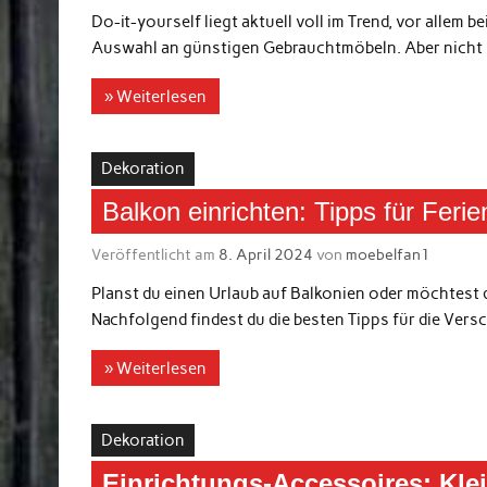
Do-it-yourself liegt aktuell voll im Trend, vor allem
Auswahl an günstigen Gebrauchtmöbeln. Aber nicht n
» Weiterlesen
Dekoration
Balkon einrichten: Tipps für Feri
Veröffentlicht am
8. April 2024
von
moebelfan1
Planst du einen Urlaub auf Balkonien oder möchtes
Nachfolgend findest du die besten Tipps für die Ve
» Weiterlesen
Dekoration
Einrichtungs-Accessoires: Kle