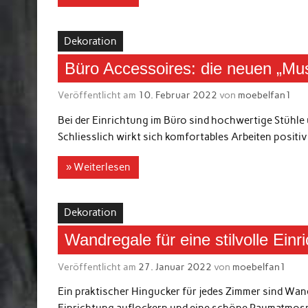
Dekoration
Büro Accessoires: die neuen „Mu
Veröffentlicht am
10. Februar 2022
von
moebelfan1
Bei der Einrichtung im Büro sind hochwertige Stühle 
Schliesslich wirkt sich komfortables Arbeiten positiv 
» Weiterlesen
Dekoration
Wandregale für eine stilvolle Einr
Veröffentlicht am
27. Januar 2022
von
moebelfan1
Ein praktischer Hingucker für jedes Zimmer sind Wand