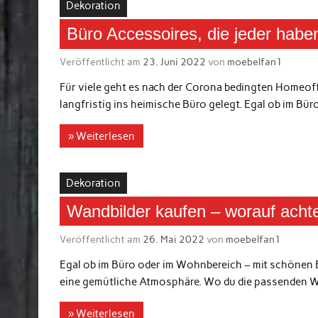
Dekoration
Büro Accessoires, die jeder haben
Veröffentlicht am
23. Juni 2022
von
moebelfan1
Für viele geht es nach der Corona bedingten Homeoffi
langfristig ins heimische Büro gelegt. Egal ob im Bü
» Weiterlesen
Dekoration
Wandbilder kaufen – worauf acht
Veröffentlicht am
26. Mai 2022
von
moebelfan1
Egal ob im Büro oder im Wohnbereich – mit schönen B
eine gemütliche Atmosphäre. Wo du die passenden W
» Weiterlesen