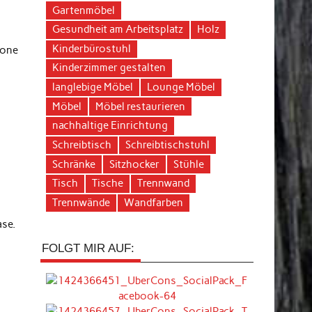
Gartenmöbel
Gesundheit am Arbeitsplatz
Holz
Kinderbürostuhl
zone
Kinderzimmer gestalten
langlebige Möbel
Lounge Möbel
Möbel
Möbel restaurieren
nachhaltige Einrichtung
Schreibtisch
Schreibtischstuhl
Schränke
Sitzhocker
Stühle
Tisch
Tische
Trennwand
Trennwände
Wandfarben
ase.
FOLGT MIR AUF: