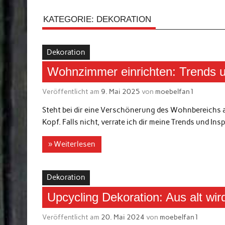
KATEGORIE:
DEKORATION
Dekoration
Wohnzimmer einrichten: Trends u
Veröffentlicht am
9. Mai 2025
von
moebelfan1
Steht bei dir eine Verschönerung des Wohnbereichs 
Kopf. Falls nicht, verrate ich dir meine Trends und Insp
» Weiterlesen
Dekoration
Upcycling Dekoration: Aus alt wir
Veröffentlicht am
20. Mai 2024
von
moebelfan1