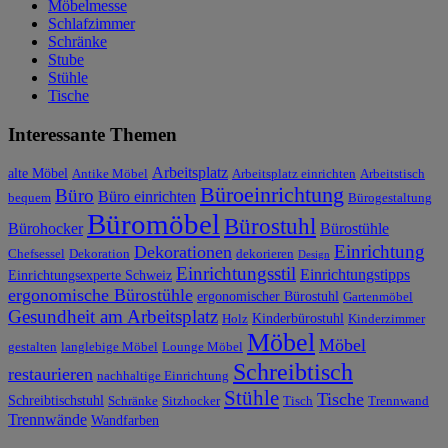
Möbelmesse
Schlafzimmer
Schränke
Stube
Stühle
Tische
Interessante Themen
Arbeitsplatz
alte Möbel
Antike Möbel
Arbeitsplatz einrichten
Arbeitstisch
Büroeinrichtung
Büro
Büro einrichten
bequem
Bürogestaltung
Büromöbel
Bürostuhl
Bürohocker
Bürostühle
Einrichtung
Dekorationen
Chefsessel
Dekoration
dekorieren
Design
Einrichtungsstil
Einrichtungstipps
Einrichtungsexperte Schweiz
ergonomische Bürostühle
ergonomischer Bürostuhl
Gartenmöbel
Gesundheit am Arbeitsplatz
Kinderbürostuhl
Holz
Kinderzimmer
Möbel
Möbel
gestalten
langlebige Möbel
Lounge Möbel
Schreibtisch
restaurieren
nachhaltige Einrichtung
Stühle
Tische
Schreibtischstuhl
Schränke
Sitzhocker
Tisch
Trennwand
Trennwände
Wandfarben