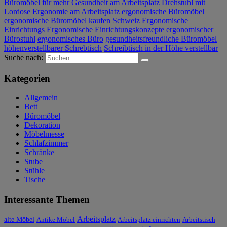
Büromöbel für mehr Gesundheit am Arbeitsplatz
Drehstuhl mit
Lordose
Ergonomie am Arbeitsplatz
ergonomische Büromöbel
ergonomische Büromöbel kaufen Schweiz
Ergonomische
Einrichtungs
Ergonomische Einrichtungskonzepte
ergonomischer
Bürostuhl
ergonomisches Büro
gesundheitsfreundliche Büromöbel
höhenverstellbarer Schrebtisch
Schreibtisch in der Höhe verstellbar
Suche nach:
Kategorien
Allgemein
Bett
Büromöbel
Dekoration
Möbelmesse
Schlafzimmer
Schränke
Stube
Stühle
Tische
Interessante Themen
Arbeitsplatz
alte Möbel
Antike Möbel
Arbeitsplatz einrichten
Arbeitstisch